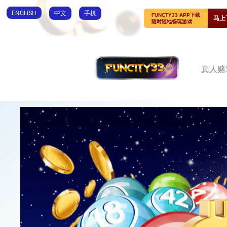
ENGLISH
中文
手机
FUNCTY33 APP下载
马上
随时随地畅玩游戏
真人赌
ACE GAME
AE SEXY