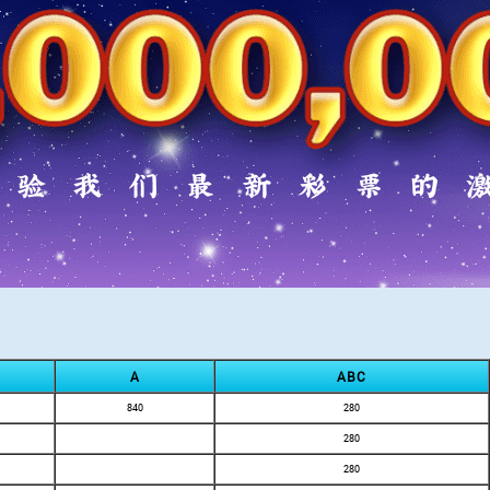
A
ABC
840
280
280
280