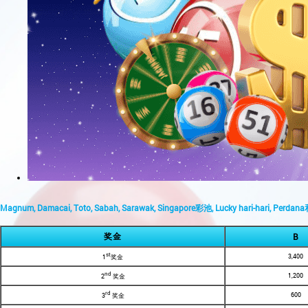
Magnum, Damacai, Toto, Sabah, Sarawak, Singapore彩池, Lucky hari-hari, Per
奖金
B
st
3,400
1
奖金
nd
1,200
2
奖金
rd
600
3
奖金