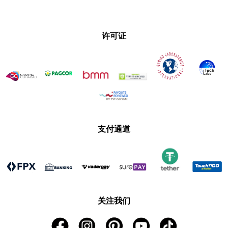
许可证
支付通道
关注我们